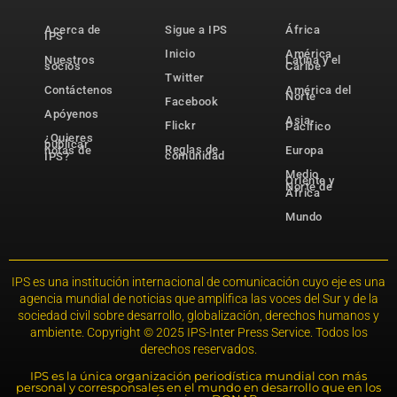
Acerca de
Sigue a IPS
África
IPS
Inicio
América
Nuestros
Latina y el
socios
Caribe
Twitter
Contáctenos
América del
Norte
Facebook
Apóyenos
Asia-
Flickr
Pacífico
¿Quieres
publicar
Reglas de
notas de
Europa
comunidad
IPS?
Medio
Oriente y
Norte de
África
Mundo
IPS es una institución internacional de comunicación cuyo eje es una
agencia mundial de noticias que amplifica las voces del Sur y de la
sociedad civil sobre desarrollo, globalización, derechos humanos y
ambiente. Copyright © 2025 IPS-Inter Press Service. Todos los
derechos reservados.
IPS es la única organización periodística mundial con más
personal y corresponsales en el mundo en desarrollo que en los