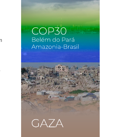
e
un
a