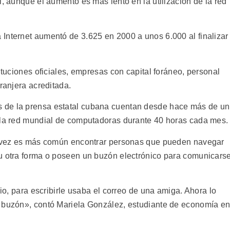
l, aunque el aumento es más lento en la utilización de la red
Internet aumentó de 3.625 en 2000 a unos 6.000 al finalizar
ituciones oficiales, empresas con capital foráneo, personal
ranjera acreditada.
 de la prensa estatal cubana cuentan desde hace más de un
a la red mundial de computadoras durante 40 horas cada mes.
da vez es más común encontrar personas que pueden navegar
u otra forma o poseen un buzón electrónico para comunicars
pio, para escribirle usaba el correo de una amiga. Ahora lo
o buzón», contó Mariela González, estudiante de economía e