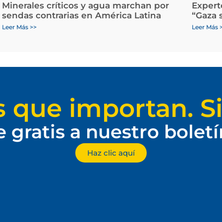
Minerales críticos y agua marchan por
Expert
sendas contrarias en América Latina
“Gaza 
Leer Más >>
Leer Más 
s que importan. Si
e gratis a nuestro bolet
Haz clic aquí