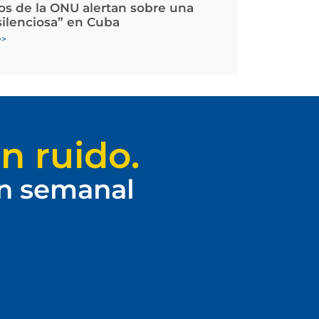
os de la ONU alertan sobre una
silenciosa” en Cuba
>>
n ruido.
ín semanal