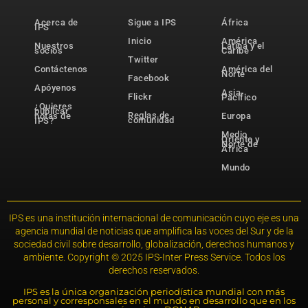
Acerca de
Sigue a IPS
África
IPS
Inicio
América
Nuestros
Latina y el
socios
Caribe
Twitter
Contáctenos
América del
Norte
Facebook
Apóyenos
Asia-
Flickr
Pacífico
¿Quieres
publicar
Reglas de
notas de
Europa
comunidad
IPS?
Medio
Oriente y
Norte de
África
Mundo
IPS es una institución internacional de comunicación cuyo eje es una
agencia mundial de noticias que amplifica las voces del Sur y de la
sociedad civil sobre desarrollo, globalización, derechos humanos y
ambiente. Copyright © 2025 IPS-Inter Press Service. Todos los
derechos reservados.
IPS es la única organización periodística mundial con más
personal y corresponsales en el mundo en desarrollo que en los