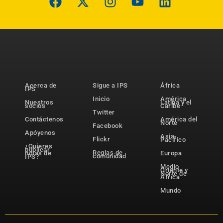
Acerca de
Sigue a IPS
África
IPS
Inicio
América
Nuestros
Latina y el
socios
Caribe
Twitter
Contáctenos
América del
Norte
Facebook
Apóyenos
Asia-
Flickr
Pacífico
¿Quieres
publicar
Reglas de
notas de
Europa
comunidad
IPS?
Medio
Oriente y
Norte de
África
Mundo