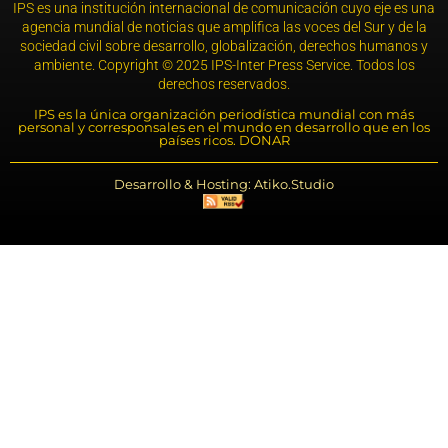
IPS es una institución internacional de comunicación cuyo eje es una
agencia mundial de noticias que amplifica las voces del Sur y de la
sociedad civil sobre desarrollo, globalización, derechos humanos y
ambiente. Copyright © 2025 IPS-Inter Press Service. Todos los
derechos reservados.
IPS es la única organización periodística mundial con más
personal y corresponsales en el mundo en desarrollo que en los
países ricos. DONAR
Desarrollo & Hosting: Atiko.Studio