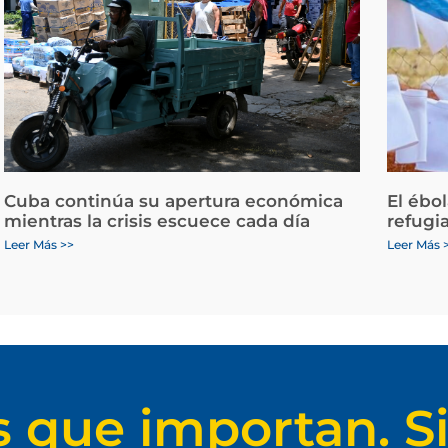
Cuba continúa su apertura económica
El ébo
mientras la crisis escuece cada día
refugi
Leer Más >>
Leer Más 
s que importan. Si