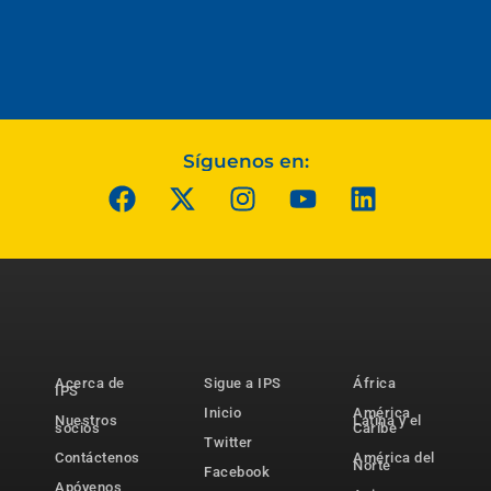
Síguenos en:
Acerca de
Sigue a IPS
África
IPS
Inicio
América
Nuestros
Latina y el
socios
Caribe
Twitter
Contáctenos
América del
Norte
Facebook
Apóyenos