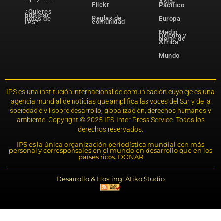
Asia-
Flickr
Pacífico
¿Quieres
publicar
Reglas de
notas de
Europa
comunidad
IPS?
Medio
Oriente y
Norte de
África
Mundo
IPS es una institución internacional de comunicación cuyo eje es una
agencia mundial de noticias que amplifica las voces del Sur y de la
sociedad civil sobre desarrollo, globalización, derechos humanos y
ambiente. Copyright © 2025 IPS-Inter Press Service. Todos los
derechos reservados.
IPS es la única organización periodística mundial con más
personal y corresponsales en el mundo en desarrollo que en los
países ricos. DONAR
Desarrollo & Hosting: Atiko.Studio