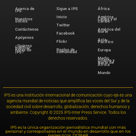
Acerca de
Sigue a IPS
África
IPS
Inicio
América
Nuestros
Latina y el
socios
Caribe
Twitter
Contáctenos
América del
Norte
Facebook
Apóyenos
Asia-
Flickr
Pacífico
¿Quieres
publicar
Reglas de
notas de
Europa
comunidad
IPS?
Medio
Oriente y
Norte de
África
Mundo
IPS es una institución internacional de comunicación cuyo eje es una
agencia mundial de noticias que amplifica las voces del Sur y de la
sociedad civil sobre desarrollo, globalización, derechos humanos y
ambiente. Copyright © 2025 IPS-Inter Press Service. Todos los
derechos reservados.
IPS es la única organización periodística mundial con más
personal y corresponsales en el mundo en desarrollo que en los
países ricos. DONAR