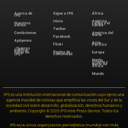
Acerca de
Sigue a IPS
África
IPS
Inicio
América
Nuestros
Latina y el
socios
Caribe
Twitter
Contáctenos
América del
Norte
Facebook
Apóyenos
Asia-
Flickr
Pacífico
¿Quieres
publicar
Reglas de
notas de
Europa
comunidad
IPS?
Medio
Oriente y
Norte de
África
Mundo
IPS es una institución internacional de comunicación cuyo eje es una
agencia mundial de noticias que amplifica las voces del Sur y de la
sociedad civil sobre desarrollo, globalización, derechos humanos y
ambiente. Copyright © 2025 IPS-Inter Press Service. Todos los
derechos reservados.
IPS es la única organización periodística mundial con más