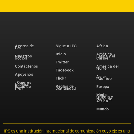
Acerca de
Sigue a IPS
África
IPS
Inicio
América
Nuestros
Latina y el
socios
Caribe
Twitter
Contáctenos
América del
Norte
Facebook
Apóyenos
Asia-
Flickr
Pacífico
¿Quieres
publicar
Reglas de
notas de
Europa
comunidad
IPS?
Medio
Oriente y
Norte de
África
Mundo
IPS es una institución internacional de comunicación cuyo eje es una