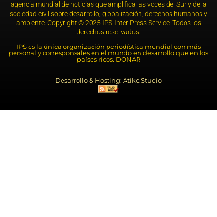
agencia mundial de noticias que amplifica las voces del Sur y de la
sociedad civil sobre desarrollo, globalización, derechos humanos y
ambiente. Copyright © 2025 IPS-Inter Press Service. Todos los
derechos reservados.
IPS es la única organización periodística mundial con más
personal y corresponsales en el mundo en desarrollo que en los
países ricos. DONAR
Desarrollo & Hosting: Atiko.Studio