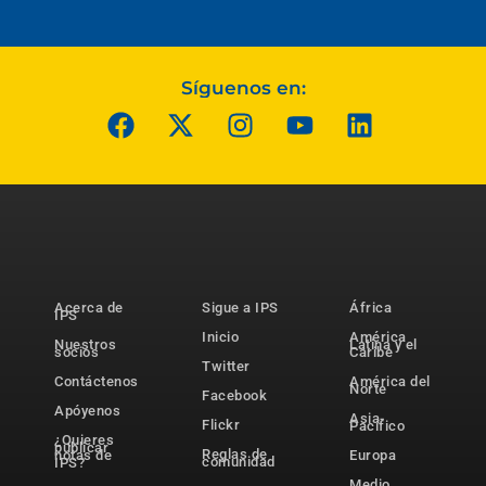
Síguenos en:
Acerca de
Sigue a IPS
África
IPS
Inicio
América
Nuestros
Latina y el
socios
Caribe
Twitter
Contáctenos
América del
Norte
Facebook
Apóyenos
Asia-
Flickr
Pacífico
¿Quieres
publicar
Reglas de
notas de
Europa
comunidad
IPS?
Medio