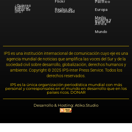
Flickr
Pacífico
¿Quieres
publicar
Reglas de
notas de
Europa
comunidad
IPS?
Medio
Oriente y
Norte de
África
Mundo
IPS es una institución internacional de comunicación cuyo eje es una
agencia mundial de noticias que amplifica las voces del Sur y de la
sociedad civil sobre desarrollo, globalización, derechos humanos y
ambiente. Copyright © 2025 IPS-Inter Press Service. Todos los
derechos reservados.
IPS es la única organización periodística mundial con más
personal y corresponsales en el mundo en desarrollo que en los
países ricos. DONAR
Desarrollo & Hosting: Atiko.Studio