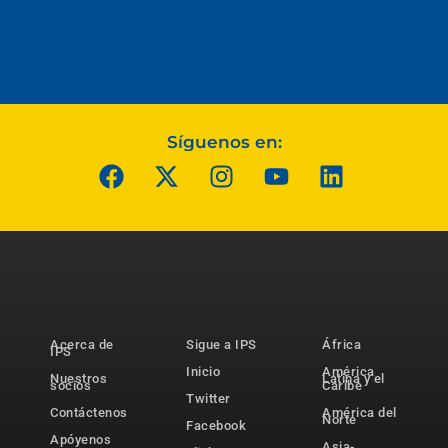
Síguenos en:
Acerca de
Sigue a IPS
África
IPS
Inicio
América
Nuestros
Latina y el
socios
Caribe
Twitter
Contáctenos
América del
Norte
Facebook
Apóyenos
Asia-