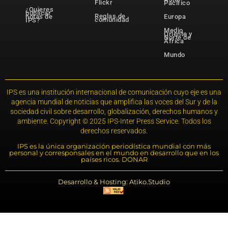
Flickr
Pacífico
¿Quieres
publicar
Reglas de
notas de
Europa
comunidad
IPS?
Medio
Oriente y
Norte de
África
Mundo
IPS es una institución internacional de comunicación cuyo eje es una
agencia mundial de noticias que amplifica las voces del Sur y de la
sociedad civil sobre desarrollo, globalización, derechos humanos y
ambiente. Copyright © 2025 IPS-Inter Press Service. Todos los
derechos reservados.
IPS es la única organización periodística mundial con más
personal y corresponsales en el mundo en desarrollo que en los
países ricos. DONAR
Desarrollo & Hosting: Atiko.Studio