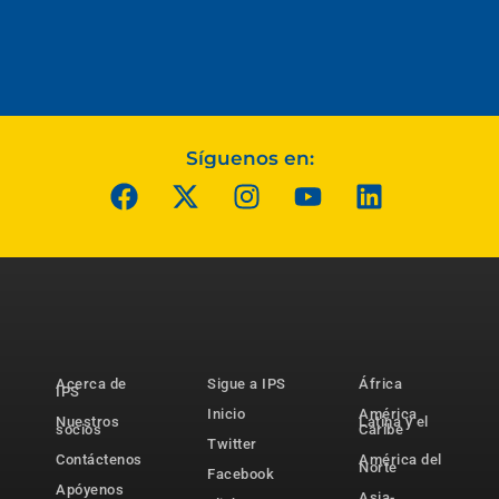
Síguenos en:
Acerca de
Sigue a IPS
África
IPS
Inicio
América
Nuestros
Latina y el
socios
Caribe
Twitter
Contáctenos
América del
Norte
Facebook
Apóyenos
Asia-