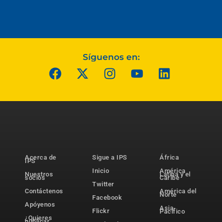
Síguenos en:
Acerca de
Sigue a IPS
África
IPS
Inicio
América
Nuestros
Latina y el
socios
Caribe
Twitter
Contáctenos
América del
Norte
Facebook
Apóyenos
Asia-
Flickr
Pacífico
¿Quieres
publicar