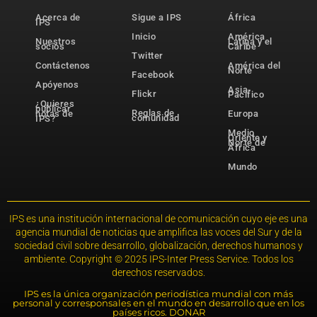
Acerca de
Sigue a IPS
África
IPS
Inicio
América
Nuestros
Latina y el
socios
Caribe
Twitter
Contáctenos
América del
Norte
Facebook
Apóyenos
Asia-
Flickr
Pacífico
¿Quieres
publicar
Reglas de
notas de
Europa
comunidad
IPS?
Medio
Oriente y
Norte de
África
Mundo
IPS es una institución internacional de comunicación cuyo eje es una
agencia mundial de noticias que amplifica las voces del Sur y de la
sociedad civil sobre desarrollo, globalización, derechos humanos y
ambiente. Copyright © 2025 IPS-Inter Press Service. Todos los
derechos reservados.
IPS es la única organización periodística mundial con más
personal y corresponsales en el mundo en desarrollo que en los
países ricos. DONAR