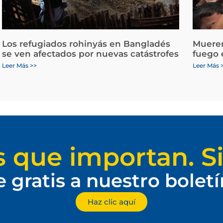
Los refugiados rohinyás en Bangladés
Mueren
se ven afectados por nuevas catástrofes
fuego 
Leer Más >>
Leer Más 
s que importan. Si
e gratis a nuestro bolet
Haz clic aquí