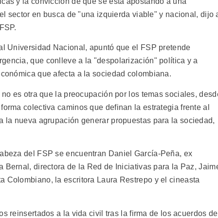
icas y la convicción de que se está apostando a una
 el sector en busca de "una izquierda viable" y nacional, dijo 
 FSP.
tal Universidad Nacional, apuntó que el FSP pretende
encia, que conlleve a la "despolarización" política y a
 económica que afecta a la sociedad colombiana.
e no es otra que la preocupación por los temas sociales, desd
forma colectiva caminos que definan la estrategia frente al
 a la nueva agrupación generar propuestas para la sociedad,
 cabeza del FSP se encuentran Daniel García-Peña, ex
 Bernal, directora de la Red de Iniciativas para la Paz, Jaim
a Colombiano, la escritora Laura Restrepo y el cineasta
s reinsertados a la vida civil tras la firma de los acuerdos de