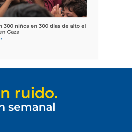
 300 niños en 300 días de alto el
en Gaza
>>
n ruido.
ín semanal