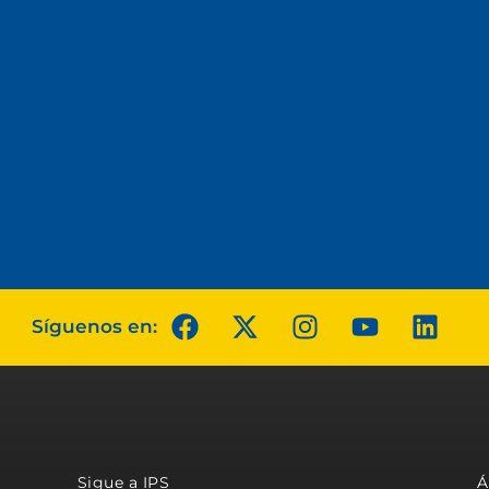
Síguenos en:
Sigue a IPS
Á