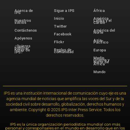
Acerca de
Sigue a IPS
África
IPS
Inicio
América
Nuestros
Latina y el
socios
Caribe
Twitter
Contáctenos
América del
Norte
Facebook
Apóyenos
Asia-
Flickr
Pacífico
¿Quieres
publicar
Reglas de
notas de
Europa
comunidad
IPS?
Medio
Oriente y
Norte de
África
Mundo
IPS es una institución internacional de comunicación cuyo eje es una
agencia mundial de noticias que amplifica las voces del Sur y de la
sociedad civil sobre desarrollo, globalización, derechos humanos y
ambiente. Copyright © 2025 IPS-Inter Press Service. Todos los
derechos reservados.
IPS es la única organización periodística mundial con más
personal y corresponsales en el mundo en desarrollo que en los