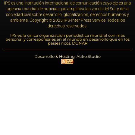
IPS es una institución internacional de comunicación cuyo eje es una
agencia mundial de noticias que amplifica las voces del Sur y de la
sociedad civil sobre desarrollo, globalización, derechos humanos y
ambiente. Copyright © 2025 IPS-Inter Press Service. Todos los
derechos reservados.
IPS es la única organización periodística mundial con más
personal y corresponsales en el mundo en desarrollo que en los
países ricos. DONAR
Desarrollo & Hosting: Atiko.Studio