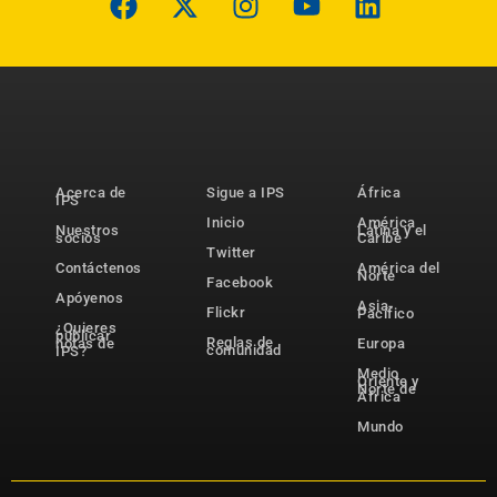
Acerca de
Sigue a IPS
África
IPS
Inicio
América
Nuestros
Latina y el
socios
Caribe
Twitter
Contáctenos
América del
Norte
Facebook
Apóyenos
Asia-
Flickr
Pacífico
¿Quieres
publicar
Reglas de
notas de
Europa
comunidad
IPS?
Medio
Oriente y
Norte de
África
Mundo