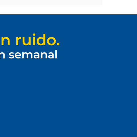
n ruido.
ín semanal