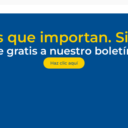
s que importan. Si
e gratis a nuestro bolet
Haz clic aquí