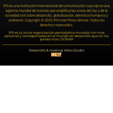
IPS es una institución internacional de comunicación cuyo eje es una
agencia mundial de noticias que amplifica las voces del Sur y de la
sociedad civil sobre desarrollo, globalización, derechos humanos y
ambiente. Copyright © 2025 IPS-Inter Press Service. Todos los
derechos reservados.
IPS es la única organización periodística mundial con más
personal y corresponsales en el mundo en desarrollo que en los
países ricos. DONAR
Desarrollo & Hosting: Atiko.Studio