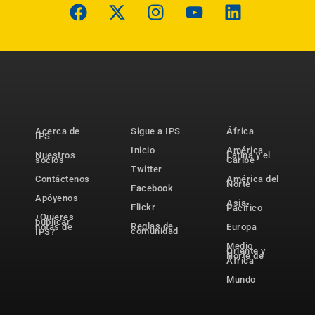
Acerca de
Sigue a IPS
África
IPS
Inicio
América
Nuestros
Latina y el
socios
Caribe
Twitter
Contáctenos
América del
Norte
Facebook
Apóyenos
Asia-
Flickr
Pacífico
¿Quieres
publicar
Reglas de
notas de
Europa
comunidad
IPS?
Medio
Oriente y
Norte de
África
Mundo