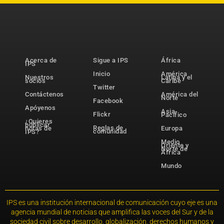
Acerca de
Sigue a IPS
África
IPS
Inicio
América
Nuestros
Latina y el
socios
Caribe
Twitter
Contáctenos
América del
Norte
Facebook
Apóyenos
Asia-
Flickr
Pacífico
¿Quieres
publicar
Reglas de
notas de
Europa
comunidad
IPS?
Medio
Oriente y
Norte de
África
Mundo
IPS es una institución internacional de comunicación cuyo eje es una
agencia mundial de noticias que amplifica las voces del Sur y de la
sociedad civil sobre desarrollo, globalización, derechos humanos y