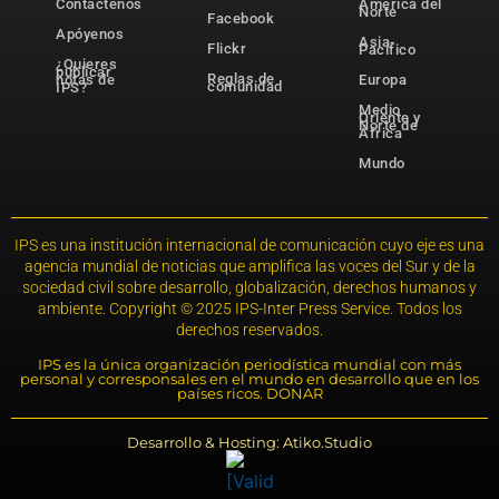
Contáctenos
América del
Norte
Facebook
Apóyenos
Asia-
Flickr
Pacífico
¿Quieres
publicar
Reglas de
notas de
Europa
comunidad
IPS?
Medio
Oriente y
Norte de
África
Mundo
IPS es una institución internacional de comunicación cuyo eje es una
agencia mundial de noticias que amplifica las voces del Sur y de la
sociedad civil sobre desarrollo, globalización, derechos humanos y
ambiente. Copyright © 2025 IPS-Inter Press Service. Todos los
derechos reservados.
IPS es la única organización periodística mundial con más
personal y corresponsales en el mundo en desarrollo que en los
países ricos. DONAR
Desarrollo & Hosting: Atiko.Studio