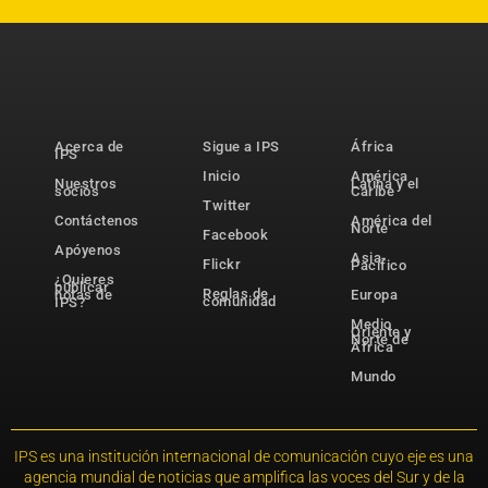
Acerca de
Sigue a IPS
África
IPS
Inicio
América
Nuestros
Latina y el
socios
Caribe
Twitter
Contáctenos
América del
Norte
Facebook
Apóyenos
Asia-
Flickr
Pacífico
¿Quieres
publicar
Reglas de
notas de
Europa
comunidad
IPS?
Medio
Oriente y
Norte de
África
Mundo
IPS es una institución internacional de comunicación cuyo eje es una
agencia mundial de noticias que amplifica las voces del Sur y de la