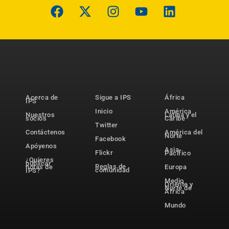
Acerca de
Sigue a IPS
África
IPS
Inicio
América
Nuestros
Latina y el
socios
Caribe
Twitter
Contáctenos
América del
Norte
Facebook
Apóyenos
Asia-
Flickr
Pacífico
¿Quieres
publicar
Reglas de
notas de
Europa
comunidad
IPS?
Medio
Oriente y
Norte de
África
Mundo