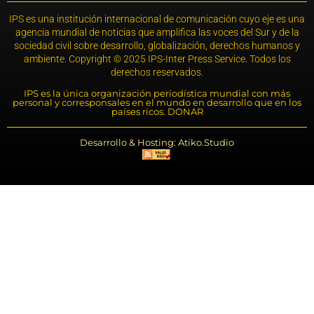
IPS es una institución internacional de comunicación cuyo eje es una
agencia mundial de noticias que amplifica las voces del Sur y de la
sociedad civil sobre desarrollo, globalización, derechos humanos y
ambiente. Copyright © 2025 IPS-Inter Press Service. Todos los
derechos reservados.
IPS es la única organización periodística mundial con más
personal y corresponsales en el mundo en desarrollo que en los
países ricos. DONAR
Desarrollo & Hosting: Atiko.Studio