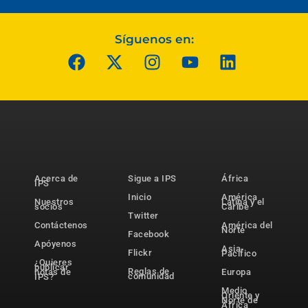
Síguenos en:
Acerca de
Sigue a IPS
África
IPS
Inicio
América
Nuestros
Latina y el
socios
Caribe
Twitter
Contáctenos
América del
Norte
Facebook
Apóyenos
Asia-
Flickr
Pacífico
¿Quieres
publicar
Reglas de
notas de
Europa
comunidad
IPS?
Medio
Oriente y
Norte de
África