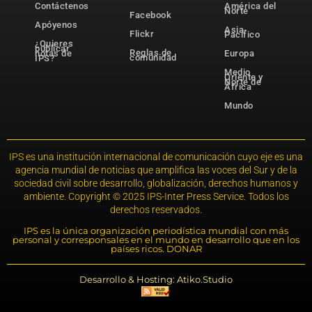
Contáctenos
América del
Norte
Facebook
Apóyenos
Asia-
Flickr
Pacífico
¿Quieres
publicar
Reglas de
notas de
Europa
comunidad
IPS?
Medio
Oriente y
Norte de
África
Mundo
IPS es una institución internacional de comunicación cuyo eje es una
agencia mundial de noticias que amplifica las voces del Sur y de la
sociedad civil sobre desarrollo, globalización, derechos humanos y
ambiente. Copyright © 2025 IPS-Inter Press Service. Todos los
derechos reservados.
IPS es la única organización periodística mundial con más
personal y corresponsales en el mundo en desarrollo que en los
países ricos. DONAR
Desarrollo & Hosting: Atiko.Studio