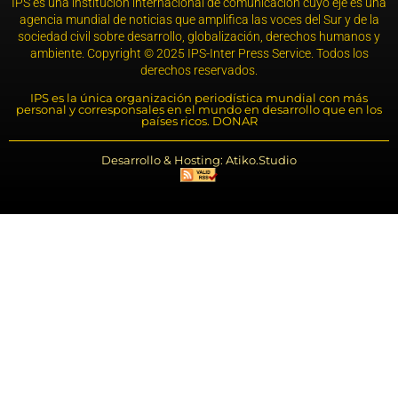
IPS es una institución internacional de comunicación cuyo eje es una
agencia mundial de noticias que amplifica las voces del Sur y de la
sociedad civil sobre desarrollo, globalización, derechos humanos y
ambiente. Copyright © 2025 IPS-Inter Press Service. Todos los
derechos reservados.
IPS es la única organización periodística mundial con más
personal y corresponsales en el mundo en desarrollo que en los
países ricos. DONAR
Desarrollo & Hosting: Atiko.Studio