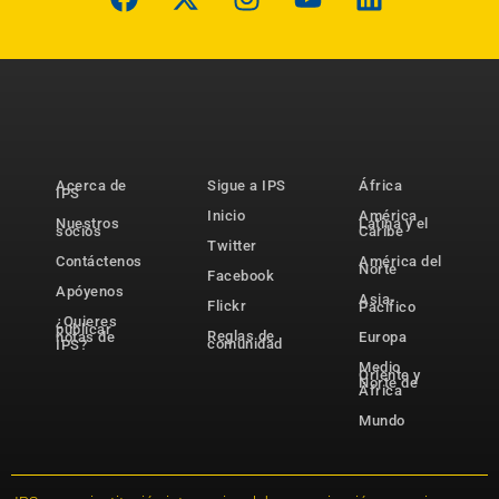
Acerca de
Sigue a IPS
África
IPS
Inicio
América
Nuestros
Latina y el
socios
Caribe
Twitter
Contáctenos
América del
Norte
Facebook
Apóyenos
Asia-
Flickr
Pacífico
¿Quieres
publicar
Reglas de
notas de
Europa
comunidad
IPS?
Medio
Oriente y
Norte de
África
Mundo