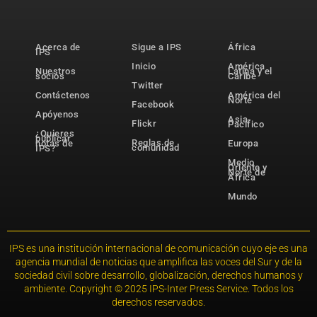
Acerca de
Sigue a IPS
África
IPS
Inicio
América
Nuestros
Latina y el
socios
Caribe
Twitter
Contáctenos
América del
Norte
Facebook
Apóyenos
Asia-
Flickr
Pacífico
¿Quieres
publicar
Reglas de
notas de
Europa
comunidad
IPS?
Medio
Oriente y
Norte de
África
Mundo
IPS es una institución internacional de comunicación cuyo eje es una
agencia mundial de noticias que amplifica las voces del Sur y de la
sociedad civil sobre desarrollo, globalización, derechos humanos y
ambiente. Copyright © 2025 IPS-Inter Press Service. Todos los
derechos reservados.