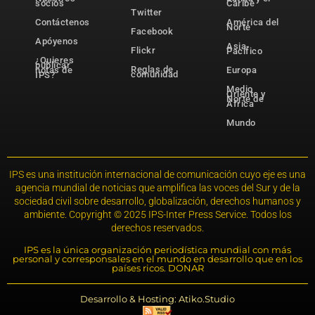
socios
Caribe
Twitter
Contáctenos
América del
Norte
Facebook
Apóyenos
Asia-
Flickr
Pacífico
¿Quieres
publicar
Reglas de
notas de
Europa
comunidad
IPS?
Medio
Oriente y
Norte de
África
Mundo
IPS es una institución internacional de comunicación cuyo eje es una
agencia mundial de noticias que amplifica las voces del Sur y de la
sociedad civil sobre desarrollo, globalización, derechos humanos y
ambiente. Copyright © 2025 IPS-Inter Press Service. Todos los
derechos reservados.
IPS es la única organización periodística mundial con más
personal y corresponsales en el mundo en desarrollo que en los
países ricos. DONAR
Desarrollo & Hosting: Atiko.Studio