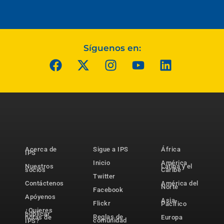
Síguenos en:
Acerca de
Sigue a IPS
África
IPS
Inicio
América
Nuestros
Latina y el
socios
Caribe
Twitter
Contáctenos
América del
Norte
Facebook
Apóyenos
Asia-
Flickr
Pacífico
¿Quieres
publicar
Reglas de
notas de
Europa
comunidad
IPS?