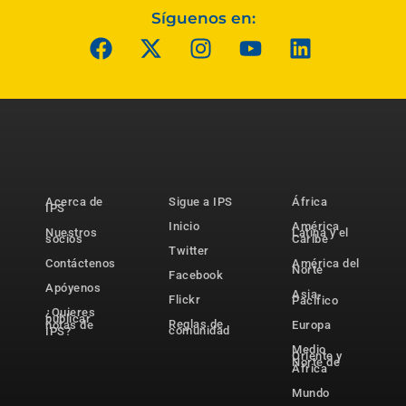
Síguenos en:
Acerca de
Sigue a IPS
África
IPS
Inicio
América
Nuestros
Latina y el
socios
Caribe
Twitter
Contáctenos
América del
Norte
Facebook
Apóyenos
Asia-
Flickr
Pacífico
¿Quieres
publicar
Reglas de
notas de
Europa
comunidad
IPS?
Medio
Oriente y
Norte de
África
Mundo