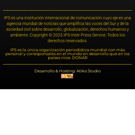
IPS es una institución internacional de comunicación cuyo eje es una
agencia mundial de noticias que amplifica las voces del Sur y de la
sociedad civil sobre desarrollo, globalización, derechos humanos y
ambiente. Copyright © 2025 IPS-Inter Press Service. Todos los
derechos reservados.
IPS es la única organización periodística mundial con más
personal y corresponsales en el mundo en desarrollo que en los
países ricos. DONAR
Desarrollo & Hosting: Atiko.Studio