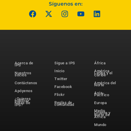
Síguenos en:
Acerca de
Sigue a IPS
África
IPS
Inicio
América
Nuestros
Latina y el
socios
Caribe
Twitter
Contáctenos
América del
Norte
Facebook
Apóyenos
Asia-
Flickr
Pacífico
¿Quieres
publicar
Reglas de
notas de
Europa
comunidad
IPS?
Medio
Oriente y
Norte de
África
Mundo