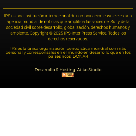
IPS es una institución internacional de comunicación cuyo eje es una
agencia mundial de noticias que amplifica las voces del Sur y de la
sociedad civil sobre desarrollo, globalización, derechos humanos y
ambiente. Copyright © 2025 IPS-Inter Press Service. Todos los
derechos reservados.
IPS es la única organización periodística mundial con más
personal y corresponsales en el mundo en desarrollo que en los
países ricos. DONAR
Desarrollo & Hosting: Atiko.Studio