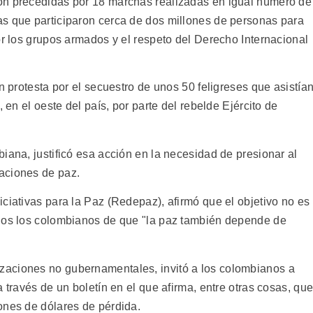
on precedidas por 18 marchas realizadas en igual número de
s que participaron cerca de dos millones de personas para
or los grupos armados y el respeto del Derecho Internacional
n protesta por el secuestro de unos 50 feligreses que asistía
 en el oeste del país, por parte del rebelde Ejército de
iana, justificó esa acción en la necesidad de presionar al
aciones de paz.
ciativas para la Paz (Redepaz), afirmó que el objetivo no es
odos los colombianos de que "la paz también depende de
aciones no gubernamentales, invitó a los colombianos a
 través de un boletín en el que afirma, entre otras cosas, qu
ones de dólares de pérdida.