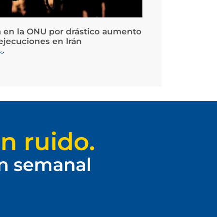
 en la ONU por drástico aumento
 ejecuciones en Irán
>>
n ruido.
ín semanal