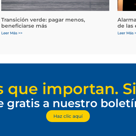
Transición verde: pagar menos,
Alarma
beneficiarse más
de las
Leer Más >>
Leer Más 
s que importan. Si
e gratis a nuestro bolet
Haz clic aquí