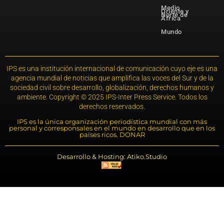
Medio
Oriente y
Norte de
África
Mundo
IPS es una institución internacional de comunicación cuyo eje es una
agencia mundial de noticias que amplifica las voces del Sur y de la
sociedad civil sobre desarrollo, globalización, derechos humanos y
ambiente. Copyright © 2025 IPS-Inter Press Service. Todos los
derechos reservados.
IPS es la única organización periodística mundial con más
personal y corresponsales en el mundo en desarrollo que en los
países ricos. DONAR
Desarrollo & Hosting: Atiko.Studio