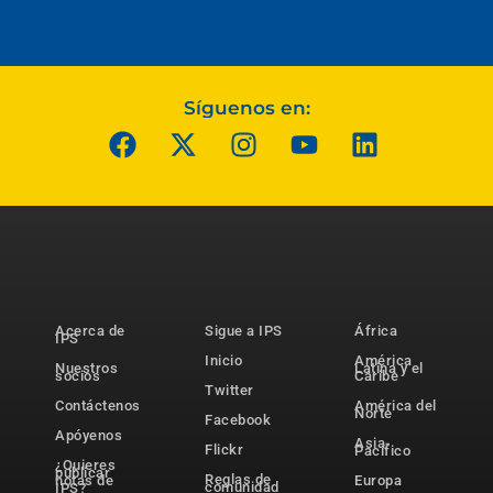
Síguenos en:
Acerca de
Sigue a IPS
África
IPS
Inicio
América
Nuestros
Latina y el
socios
Caribe
Twitter
Contáctenos
América del
Norte
Facebook
Apóyenos
Asia-
Flickr
Pacífico
¿Quieres
publicar
Reglas de
notas de
Europa
comunidad
IPS?