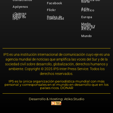
Norte
Facebook
Apóyenos
Asia-
Flickr
Pacífico
¿Quieres
publicar
Reglas de
notas de
Europa
comunidad
IPS?
Medio
Oriente y
Norte de
África
Mundo
IPS es una institución internacional de comunicación cuyo eje es una
agencia mundial de noticias que amplifica las voces del Sur y de la
sociedad civil sobre desarrollo, globalización, derechos humanos y
ambiente. Copyright © 2025 IPS-Inter Press Service. Todos los
derechos reservados.
IPS es la única organización periodística mundial con más
personal y corresponsales en el mundo en desarrollo que en los
países ricos. DONAR
Desarrollo & Hosting: Atiko.Studio