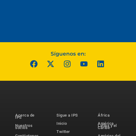
Síguenos en:
Acerca de
Sigue a IPS
África
IPS
Inicio
América
Nuestros
Latina y el
socios
Caribe
Twitter
Contáctenos
América del