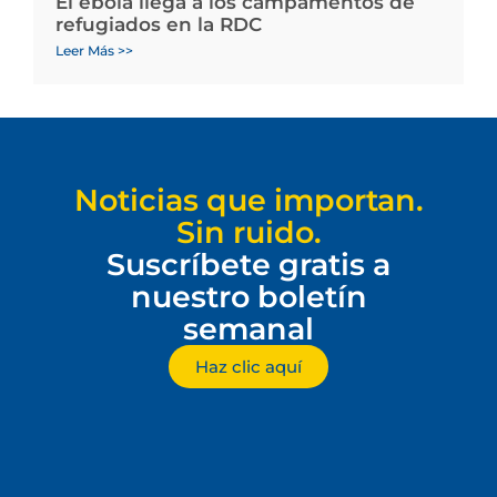
El ébola llega a los campamentos de
refugiados en la RDC
Leer Más >>
Noticias que importan.
Sin ruido.
Suscríbete gratis a
nuestro boletín
semanal
Haz clic aquí