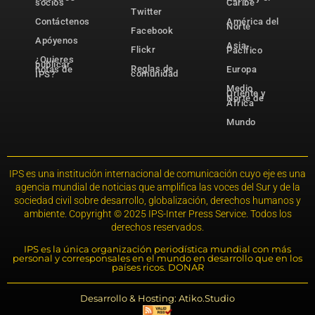
socios
Caribe
Twitter
Contáctenos
América del
Norte
Facebook
Apóyenos
Asia-
Flickr
Pacífico
¿Quieres
publicar
Reglas de
notas de
Europa
comunidad
IPS?
Medio
Oriente y
Norte de
África
Mundo
IPS es una institución internacional de comunicación cuyo eje es una
agencia mundial de noticias que amplifica las voces del Sur y de la
sociedad civil sobre desarrollo, globalización, derechos humanos y
ambiente. Copyright © 2025 IPS-Inter Press Service. Todos los
derechos reservados.
IPS es la única organización periodística mundial con más
personal y corresponsales en el mundo en desarrollo que en los
países ricos. DONAR
Desarrollo & Hosting: Atiko.Studio