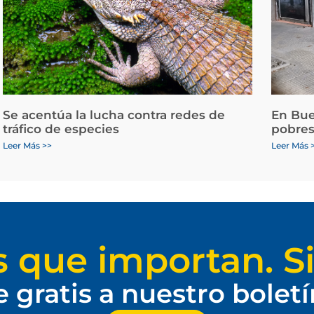
Se acentúa la lucha contra redes de
En Bue
tráfico de especies
pobres
Leer Más >>
Leer Más 
s que importan. Si
e gratis a nuestro bolet