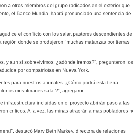
ron a otros miembros del grupo radicados en el exterior que
iento, el Banco Mundial habrá pronunciado una sentencia de
 agudice el conflicto con los salar, pastores descendientes de
na región donde se produjeron "muchas matanzas por tierras
s, y aun si sobrevivimos, ¿adónde iremos?", preguntaron lo
traducida por compatriotas en Nueva York.
entes para nuestros animales. ¿Cómo podrá esta tierra
olonos musulmanes salar?", agregaron.
e infraestructura incluidas en el proyecto abrirán paso a las
eron críticos. A la vez, las minas atraerán a más pobladores n
eral", destacó Mary Beth Markey, directora de relaciones