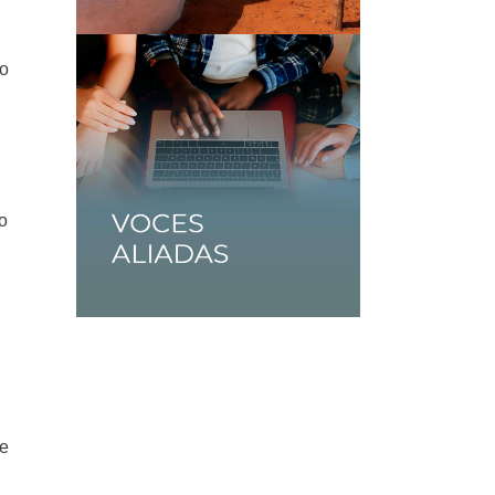
ro
o
de