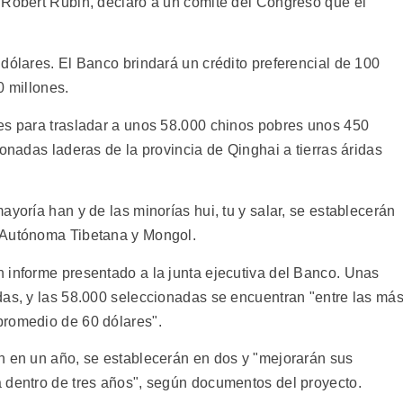
 Robert Rubin, declaró a un comité del Congreso que el
dólares. El Banco brindará un crédito preferencial de 100
0 millones.
es para trasladar a unos 58.000 chinos pobres unos 450
ionadas laderas de la provincia de Qinghai a tierras áridas
ayoría han y de las minorías hui, tu y salar, se establecerán
 Autónoma Tibetana y Mongol.
 informe presentado a la junta ejecutiva del Banco. Unas
das, y las 58.000 seleccionadas se encuentran "entre las má
promedio de 60 dólares".
n en un año, se establecerán en dos y "mejorarán sus
 dentro de tres años", según documentos del proyecto.