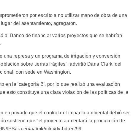
mprometieron por escrito a no utilizar mano de obra de una
l lugar del asentamiento, agregaron.
só al Banco de financiar varios proyectos que se habrían
.
ye una represa y un programa de irrigación y conversión
blación sobre tierras frágiles", advirtió Dana Clark, del
acional, con sede en Washington.
to en la 'categoría B', por lo que realizó una evaluación
esto constituye una clara violación de las políticas de la
n en privado que el control del impacto ambiental debió ser
ución sostiene que "el proyecto aumentará la producción de
(FIN/IPS/tra-en/aa/mk/mlm/dv-hd-en/99