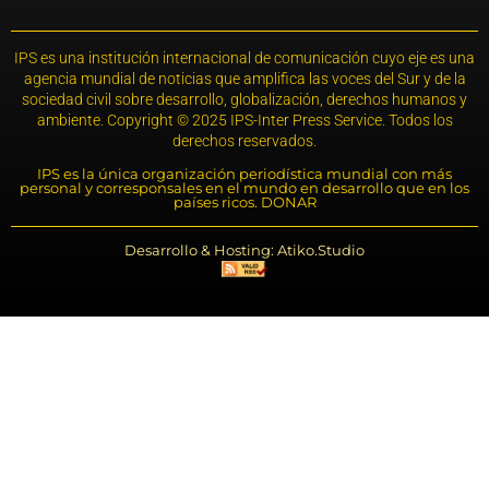
IPS es una institución internacional de comunicación cuyo eje es una
agencia mundial de noticias que amplifica las voces del Sur y de la
sociedad civil sobre desarrollo, globalización, derechos humanos y
ambiente. Copyright © 2025 IPS-Inter Press Service. Todos los
derechos reservados.
IPS es la única organización periodística mundial con más
personal y corresponsales en el mundo en desarrollo que en los
países ricos. DONAR
Desarrollo & Hosting: Atiko.Studio