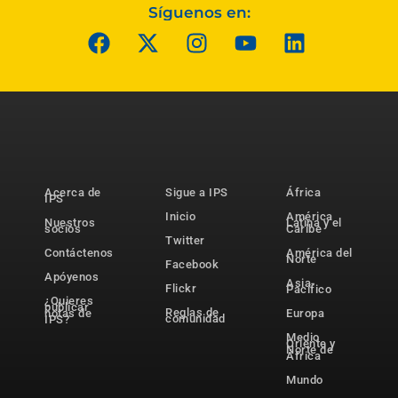
Síguenos en:
Acerca de
Sigue a IPS
África
IPS
Inicio
América
Nuestros
Latina y el
socios
Caribe
Twitter
Contáctenos
América del
Norte
Facebook
Apóyenos
Asia-
Flickr
Pacífico
¿Quieres
publicar
Reglas de
notas de
Europa
comunidad
IPS?
Medio
Oriente y
Norte de
África
Mundo