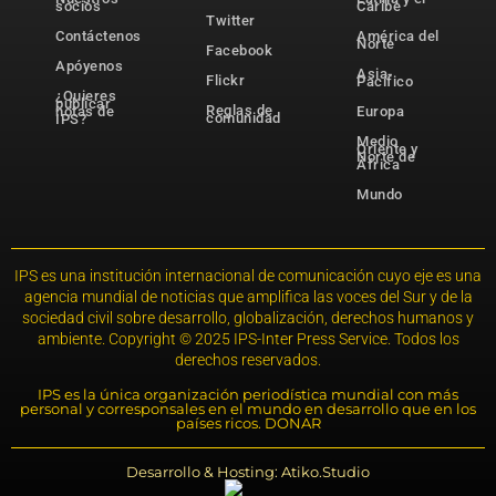
socios
Caribe
Twitter
Contáctenos
América del
Norte
Facebook
Apóyenos
Asia-
Flickr
Pacífico
¿Quieres
publicar
Reglas de
notas de
Europa
comunidad
IPS?
Medio
Oriente y
Norte de
África
Mundo
IPS es una institución internacional de comunicación cuyo eje es una
agencia mundial de noticias que amplifica las voces del Sur y de la
sociedad civil sobre desarrollo, globalización, derechos humanos y
ambiente. Copyright © 2025 IPS-Inter Press Service. Todos los
derechos reservados.
IPS es la única organización periodística mundial con más
personal y corresponsales en el mundo en desarrollo que en los
países ricos. DONAR
Desarrollo & Hosting: Atiko.Studio