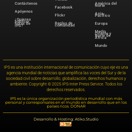
Contáctenos
América del
Norte
Facebook
Apóyenos
Asia-
Flickr
Pacífico
¿Quieres
publicar
Reglas de
notas de
Europa
comunidad
IPS?
Medio
Oriente y
Norte de
África
Mundo
IPS es una institución internacional de comunicación cuyo eje es una
agencia mundial de noticias que amplifica las voces del Sur y de la
sociedad civil sobre desarrollo, globalización, derechos humanos y
ambiente. Copyright © 2025 IPS-Inter Press Service. Todos los
derechos reservados.
IPS es la única organización periodística mundial con más
personal y corresponsales en el mundo en desarrollo que en los
países ricos. DONAR
Desarrollo & Hosting: Atiko.Studio