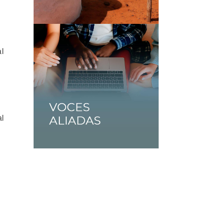
al
al