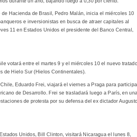
arios durante un año, bajando luego a 0,30 por ciento.
de Hacienda de Brasil, Pedro Malán, inicia el miércoles 10
anqueros e inversionistas en busca de atraer capitales al
eves 11 en Estados Unidos el presidente del Banco Central,
 votará entre el martes 9 y el miércoles 10 el nuevo tratad
s de Hielo Sur (Hielos Continentales).
ile, Eduardo Frei, viajará el viernes a Praga para participa
icano de Desarrollo. Frei se trasladará luego a París, en un
festaciones de protesta por su defensa del ex dictador August
tados Unidos, Bill Clinton, visitará Nicaragua el lunes 8,