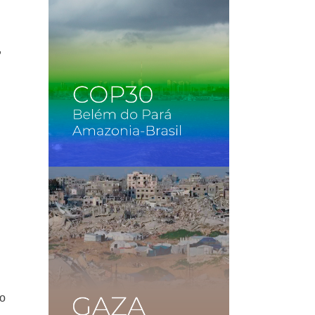
,
s
to