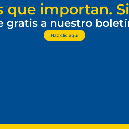
s que importan. Si
e gratis a nuestro bolet
Haz clic aquí