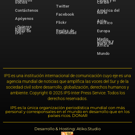
Nuestros
Latina y el
socios
Caribe
Twitter
Contáctenos
América del
Norte
Facebook
Apóyenos
Asia-
Flickr
Pacífico
¿Quieres
publicar
Reglas de
notas de
Europa
comunidad
IPS?
Medio
Oriente y
Norte de
África
Mundo
IPS es una institución internacional de comunicación cuyo eje es una
agencia mundial de noticias que amplifica las voces del Sur y de la
sociedad civil sobre desarrollo, globalización, derechos humanos y
ambiente. Copyright © 2025 IPS-Inter Press Service. Todos los
derechos reservados.
IPS es la única organización periodística mundial con más
personal y corresponsales en el mundo en desarrollo que en los
países ricos. DONAR
Desarrollo & Hosting: Atiko.Studio