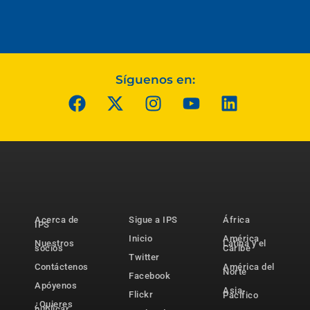
Síguenos en:
Acerca de
Sigue a IPS
África
IPS
Inicio
América
Nuestros
Latina y el
socios
Caribe
Twitter
Contáctenos
América del
Norte
Facebook
Apóyenos
Asia-
Flickr
Pacífico
¿Quieres
publicar