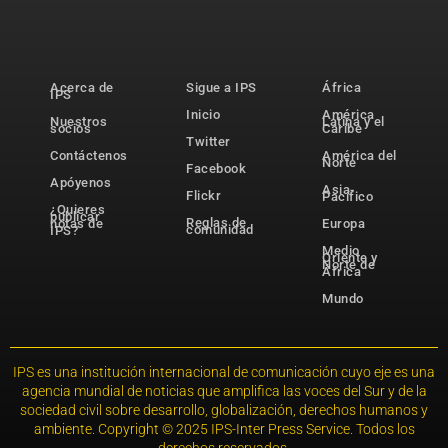
Acerca de
Sigue a IPS
África
IPS
Inicio
América
Nuestros
Latina y el
socios
Caribe
Twitter
Contáctenos
América del
Norte
Facebook
Apóyenos
Asia-
Flickr
Pacífico
¿Quieres
publicar
Reglas de
notas de
Europa
comunidad
IPS?
Medio
Oriente y
Norte de
África
Mundo
IPS es una institución internacional de comunicación cuyo eje es una
agencia mundial de noticias que amplifica las voces del Sur y de la
sociedad civil sobre desarrollo, globalización, derechos humanos y
ambiente. Copyright © 2025 IPS-Inter Press Service. Todos los
derechos reservados.