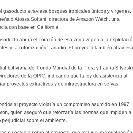
del gasoducto atraviesa bosques tropicales únicos y vírgenes,
señaló Atossa Soltani, directora de Amazon Watch, una
cia con base en California.
soducto abrirá el corazón de esa zona virgen a la explotació
rboles y la colonización", añadió. El proyecto también atravies
lial boliviana del Fondo Mundial de la Flora y Fauna Silvestr
rectores de la OPIC, indicando que la ley de asistencia al
ar proyectos extractivos y de infraestructura en selvas
ondos al proyecto violaría un compromiso asumido en 1997
inton, quien aseguró que reforzaría las normas que impiden a
o perjudicial sobre el ambiente.
es su estudio sobre el proyecto, que incluye una evaluación