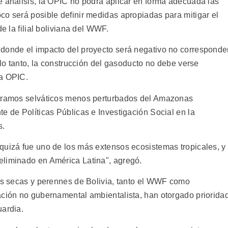
e análisis, la OPIC no podrá aplicar en forma adecuada las
co será posible definir medidas apropiadas para mitigar el
e la filial boliviana del WWF.
 donde el impacto del proyecto será negativo no correspond
 lo tanto, la construcción del gasoducto no debe verse
la OPIC.
 tramos selváticos menos perturbados del Amazonas
e de Políticas Públicas e Investigación Social en la
s.
quizá fue uno de los más extensos ecosistemas tropicales, y
eliminado en América Latina", agregó.
les secas y perennes de Bolivia, tanto el WWF como
ación no gubernamental ambientalista, han otorgado priorida
uardia.