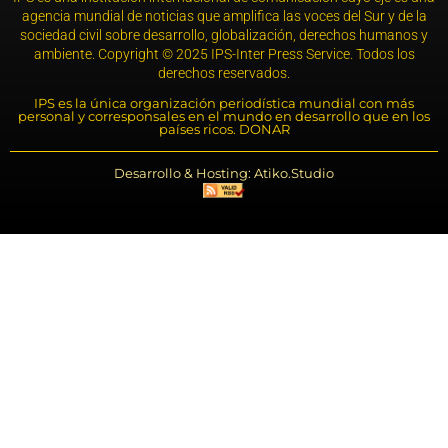
agencia mundial de noticias que amplifica las voces del Sur y de la
sociedad civil sobre desarrollo, globalización, derechos humanos y
ambiente. Copyright © 2025 IPS-Inter Press Service. Todos los
derechos reservados.
IPS es la única organización periodística mundial con más
personal y corresponsales en el mundo en desarrollo que en los
países ricos. DONAR
Desarrollo & Hosting: Atiko.Studio