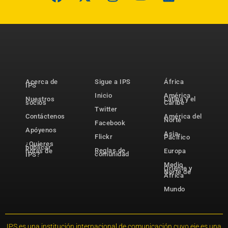
Acerca de
Sigue a IPS
África
IPS
Inicio
América
Nuestros
Latina y el
socios
Caribe
Twitter
Contáctenos
América del
Norte
Facebook
Apóyenos
Asia-
Flickr
Pacífico
¿Quieres
publicar
Reglas de
notas de
Europa
comunidad
IPS?
Medio
Oriente y
Norte de
África
Mundo
IPS es una institución internacional de comunicación cuyo eje es una