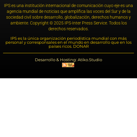
IPS es una institución internacional de comunicación cuyo eje es una
agencia mundial de noticias que amplifica las voces del Sur y de la
sociedad civil sobre desarrollo, globalización, derechos humanos y
ambiente. Copyright © 2025 IPS-Inter Press Service. Todos los
derechos reservados.
IPS es la única organización periodística mundial con más
personal y corresponsales en el mundo en desarrollo que en los
países ricos. DONAR
Desarrollo & Hosting: Atiko.Studio