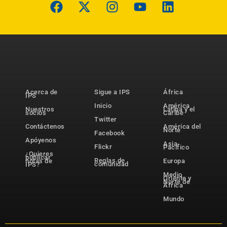
Acerca de
Sigue a IPS
África
IPS
Inicio
América
Nuestros
Latina y el
socios
Caribe
Twitter
Contáctenos
América del
Norte
Facebook
Apóyenos
Asia-
Flickr
Pacífico
¿Quieres
publicar
Reglas de
notas de
Europa
comunidad
IPS?
Medio
Oriente y
Norte de
África
Mundo