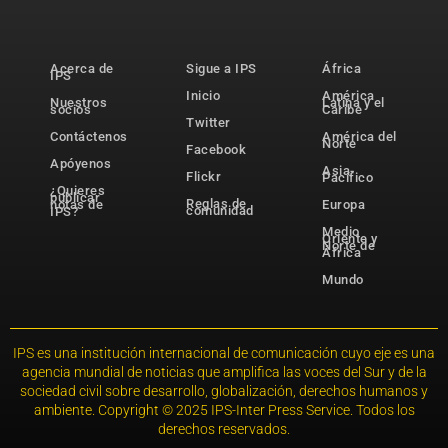
Acerca de
Sigue a IPS
África
IPS
Inicio
América
Nuestros
Latina y el
socios
Caribe
Twitter
Contáctenos
América del
Norte
Facebook
Apóyenos
Asia-
Flickr
Pacífico
¿Quieres
publicar
Reglas de
notas de
Europa
comunidad
IPS?
Medio
Oriente y
Norte de
África
Mundo
IPS es una institución internacional de comunicación cuyo eje es una
agencia mundial de noticias que amplifica las voces del Sur y de la
sociedad civil sobre desarrollo, globalización, derechos humanos y
ambiente. Copyright © 2025 IPS-Inter Press Service. Todos los
derechos reservados.